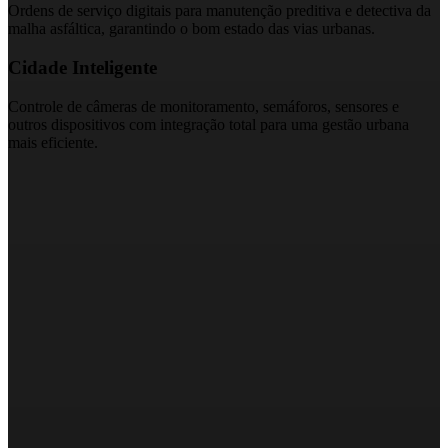
Ordens de serviço digitais para manutenção preditiva e detectiva da
malha asfáltica, garantindo o bom estado das vias urbanas.
Cidade Inteligente
Controle de câmeras de monitoramento, semáforos, sensores e
outros dispositivos com integração total para uma gestão urbana
mais eficiente.