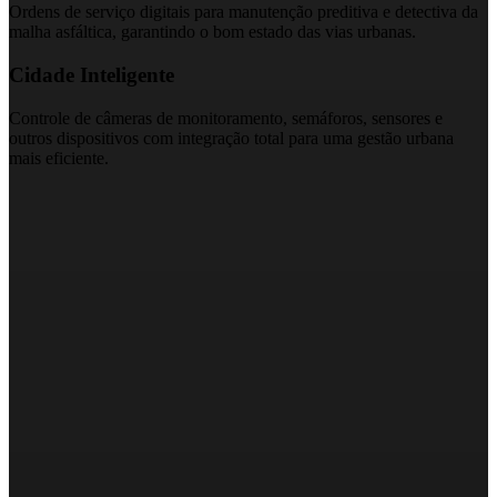
Ordens de serviço digitais para manutenção preditiva e detectiva da
malha asfáltica, garantindo o bom estado das vias urbanas.
Cidade Inteligente
Controle de câmeras de monitoramento, semáforos, sensores e
outros dispositivos com integração total para uma gestão urbana
mais eficiente.